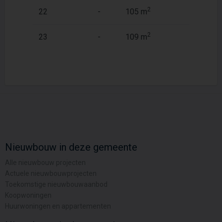
2
2
22
-
105 m
122 m
2
2
23
-
109 m
122 m
Nieuwbouw in deze gemeente
Alle nieuwbouw projecten
Actuele nieuwbouwprojecten
Toekomstige nieuwbouwaanbod
Koopwoningen
Huurwoningen en appartementen