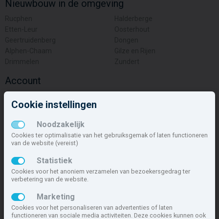
Nieuwbouw in de omgeving
Rucphen
Halderberge
Etten-Leur
Oosterhout
Geertruidenberg
Dongen
Alphen-Chaam
Gilze en Rijen
Drimmelen
Zundert
Account
Inloggen
Cookie instellingen
Inschrijven
Wachtwoord vergeten
Noodzakelijk
Overige
Cookies ter optimalisatie van het gebruiksgemak of laten functioneren
van de website (vereist)
Nieuwbouwnieuws
Statistiek
Contact
Cookies voor het anoniem verzamelen van bezoekersgedrag ter
Zakelijk
verbetering van de website.
Deze site maakt deel uit van
www.nieuwbouw-nederland.nl
, met
Marketing
meer dan 85.466 nieuwbouwwoningen in 1.621 projecten de meest
Cookies voor het personaliseren van advertenties of laten
complete nieuwbouwsite van Nederland.
functioneren van sociale media activiteiten. Deze cookies kunnen ook