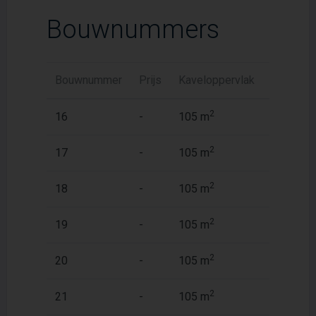
Bouwnummers
Bouwnummer
Prijs
Kaveloppervlak
Woonopp
2
2
16
-
105 m
122 m
2
2
17
-
105 m
122 m
2
2
18
-
105 m
122 m
2
2
19
-
105 m
122 m
2
2
20
-
105 m
122 m
2
2
21
-
105 m
122 m