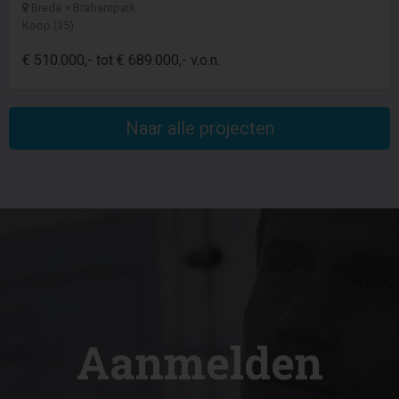
Breda > Brabantpark
Koop (35)
€ 510.000,- tot € 689.000,- v.o.n.
Naar alle projecten
Aanmelden