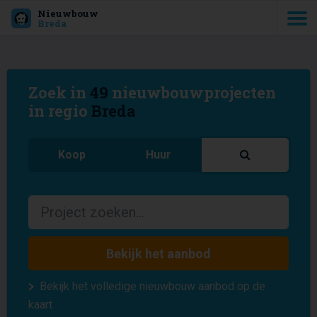
Nieuwbouw
Breda
Zoek in
49
nieuwbouwprojecten
in regio
Breda
Koop
Huur
Bekijk het aanbod
Bekijk het volledige nieuwbouw aanbod op de
kaart