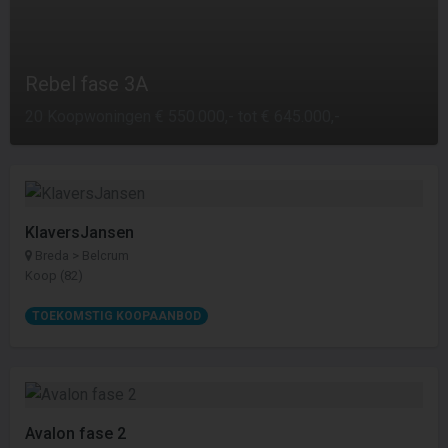
Rebel fase 3A
20 Koopwoningen € 550.000,- tot € 645.000,-
KlaversJansen
Breda > Belcrum
Koop (82)
TOEKOMSTIG KOOPAANBOD
Avalon fase 2