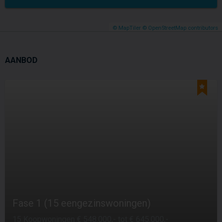
© MapTiler
© OpenStreetMap contributors
AANBOD
Fase 1 (15 eengezinswoningen)
15 Koopwoningen € 548.000,- tot € 645.000,-