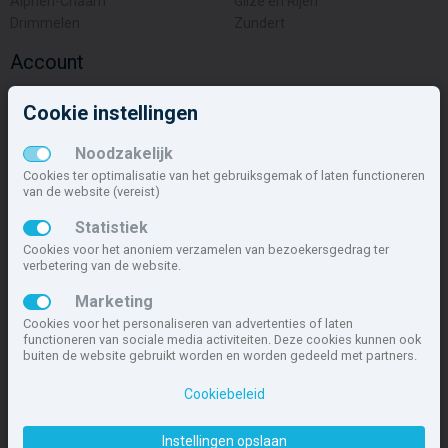
Alphen-Chaam
Gilze en Rijen
Drimmelen
Zundert
Account
Inloggen
Cookie instellingen
Inschrijven
Wachtwoord vergeten
Noodzakelijk
Overige
Cookies ter optimalisatie van het gebruiksgemak of laten functioneren
van de website (vereist)
Nieuwbouwnieuws
Statistiek
Contact
Cookies voor het anoniem verzamelen van bezoekersgedrag ter
Zakelijk
verbetering van de website.
Deze site maakt deel uit van
www.nieuwbouw-nederland.nl
, met
Marketing
meer dan 85.466 nieuwbouwwoningen in 1.621 projecten de meest
Cookies voor het personaliseren van advertenties of laten
complete nieuwbouwsite van Nederland.
functioneren van sociale media activiteiten. Deze cookies kunnen ook
buiten de website gebruikt worden en worden gedeeld met partners.
Copyright © 2007- 2026 Xitres NieuwbouwOffice B.V.
Disclaimer
|
Privacyverklaring & Cookiebeleid
|
Cookies instellen
Cookiebeleid
Instellingen opslaan