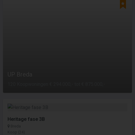
UP Breda
120 Koopwoningen € 294.000,- tot € 875.000,-
Heritage fase 3B
Breda
Koop (24)