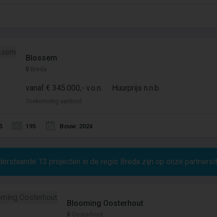
Blossem
Breda
vanaf € 345.000,- v.o.n.
Huurprijs n.n.b.
Toekomstig aanbod
5
195
Bouw: 2024
derstaande
13
projecten in de regio Breda zijn op onze partners
Blooming Oosterhout
Oosterhout