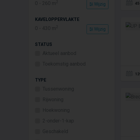
2
0
-
260
m
45
Wijzig
KAVELOPPERVLAKTE
2
0
-
430
m
Wijzig
STATUS
Aktueel aanbod
Toekomstig aanbod
12
TYPE
Tussenwoning
Rijwoning
Hoekwoning
2-onder-1-kap
Geschakeld