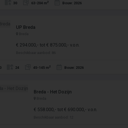
2
30
63-204 m
Bouw: 2026
UP Breda
Breda
€ 294.000,- tot € 875.000,- v.o.n.
Beschikbaar aanbod: 86
2
0
24
45-145 m
Bouw: 2026
Breda - Het Dozijn
Breda
€ 558.000,- tot € 690.000,- v.o.n.
Beschikbaar aanbod: 12