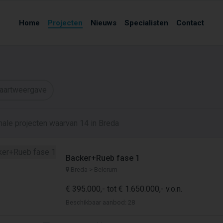
Home
Projecten
Nieuws
Specialisten
Contact
aartweergave
nale projecten waarvan 14 in Breda
Backer+Rueb fase 1
Breda > Belcrum
€ 395.000,- tot € 1.650.000,- v.o.n.
Beschikbaar aanbod: 28