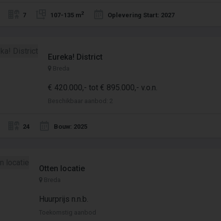
2
7
107-135 m
Oplevering Start: 2027
Eureka! District
Breda
€ 420.000,- tot € 895.000,- v.o.n.
Beschikbaar aanbod: 2
24
Bouw: 2025
Otten locatie
Breda
Huurprijs n.n.b.
Toekomstig aanbod