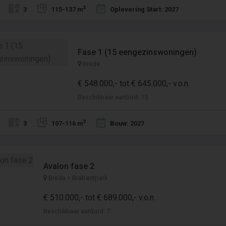
2
3
115-137 m
Oplevering Start: 2027
Fase 1 (15 eengezinswoningen)
Breda
€ 548.000,- tot € 645.000,- v.o.n.
Beschikbaar aanbod: 15
2
3
107-116 m
Bouw: 2027
Avalon fase 2
Breda > Brabantpark
€ 510.000,- tot € 689.000,- v.o.n.
Beschikbaar aanbod: 7