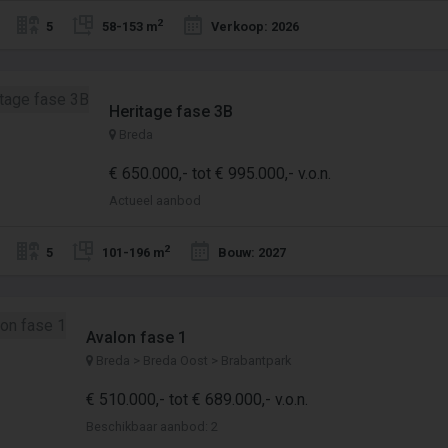
2
5
58-153 m
Verkoop: 2026
Heritage fase 3B
Breda
€ 650.000,- tot € 995.000,- v.o.n.
Actueel aanbod
2
5
101-196 m
Bouw: 2027
Avalon fase 1
Breda > Breda Oost > Brabantpark
€ 510.000,- tot € 689.000,- v.o.n.
Beschikbaar aanbod: 2