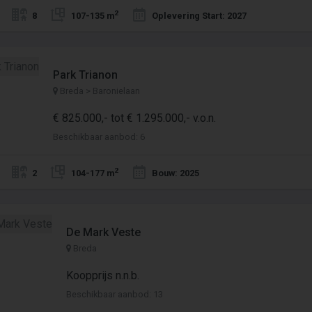
2
8
107-135 m
Oplevering Start: 2027
Park Trianon
Breda > Baronielaan
€ 825.000,- tot € 1.295.000,- v.o.n.
Beschikbaar aanbod: 6
2
2
104-177 m
Bouw: 2025
De Mark Veste
Breda
Koopprijs n.n.b.
Beschikbaar aanbod: 13