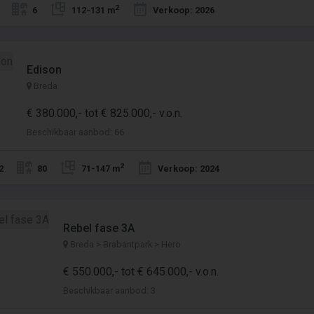
2
6
112-131 m
Verkoop: 2026
Edison
Breda
€ 380.000,- tot € 825.000,- v.o.n.
Beschikbaar aanbod: 66
2
2
80
71-147 m
Verkoop: 2024
Rebel fase 3A
Breda > Brabantpark > Hero
€ 550.000,- tot € 645.000,- v.o.n.
Beschikbaar aanbod: 3