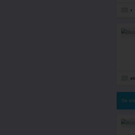
1
40
De on