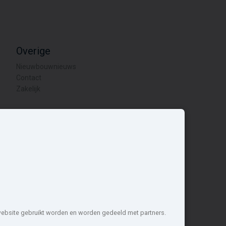
Overige
Nieuwbouwnieuws
Contact
Zakelijk
1 projecten de meest complete
nstellen
 website gebruikt worden en worden gedeeld met partners.