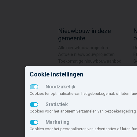
Nieuwbouw in deze
N
gemeente
o
Alle nieuwbouw projecten
R
Actuele nieuwbouwprojecten
E
Toekomstige nieuwbouwaanbod
G
Koopwoningen
A
Cookie instellingen
Huurwoningen en appartementen
D
Noodzakelijk
Deze site maakt deel uit van
www.nieuwb
nieuwbouwsite van Nederland.
Cookies ter optimalisatie van het gebruiksgemak of laten fun
Statistiek
Copyright © 2007- 2026 Xitres Nieuwbou
Cookies voor het anoniem verzamelen van bezoekersgedrag t
Marketing
Cookies voor het personaliseren van advertenties of laten f