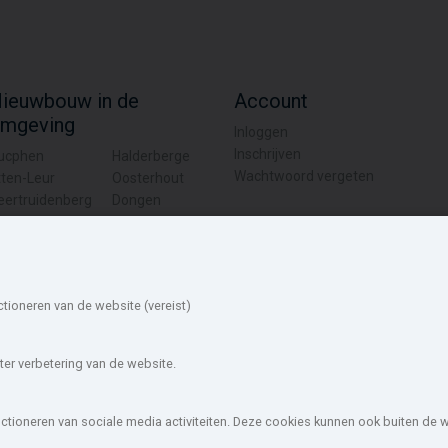
ieuwbouw in de
Account
mgeving
Inloggen
Inschrijven
ucphen
Halderberge
Wachtwoord vergeten
tten-Leur
Oosterhout
eertruidenberg
Dongen
lphen-Chaam
Gilze en Rijen
rimmelen
Zundert
ouw-nederland.nl
, met meer dan 85.466 nieuwbouwwoningen in 1.62
ctioneren van de website (vereist)
wOffice B.V.
Disclaimer
|
Privacyverklaring & Cookiebeleid
|
Cookies i
er verbetering van de website.
unctioneren van sociale media activiteiten. Deze cookies kunnen ook buiten de