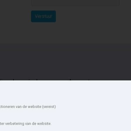
ieuwbouw in de
Account
mgeving
Inloggen
Inschrijven
ucphen
Halderberge
Wachtwoord vergeten
tten-Leur
Oosterhout
ctioneren van de website (vereist)
eertruidenberg
Dongen
lphen-Chaam
Gilze en Rijen
rimmelen
Zundert
er verbetering van de website.