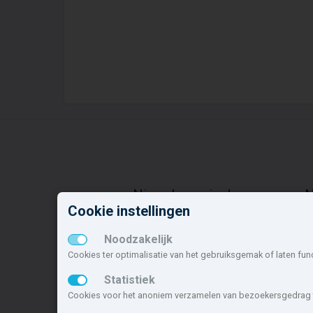
Nieuwbouw in deze
N
Cookie instellingen
gemeente
o
Alle nieuwbouw projecten
R
Noodzakelijk
Actuele nieuwbouwprojecten
E
Cookies ter optimalisatie van het gebruiksgemak of laten fun
Toekomstige nieuwbouwaanbod
G
Statistiek
Koopwoningen
A
Huurwoningen en appartementen
D
Cookies voor het anoniem verzamelen van bezoekersgedrag t