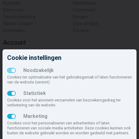
Rucphen
Halderberge
Etten-Leur
Oosterhout
Geertruidenberg
Dongen
Alphen-Chaam
Gilze en Rijen
Drimmelen
Zundert
Account
Inloggen
Cookie instellingen
Inschrijven
Wachtwoord vergeten
Noodzakelijk
Overige
Cookies ter optimalisatie van het gebruiksgemak of laten functioneren
van de website (vereist)
Nieuwbouwnieuws
Statistiek
Contact
Cookies voor het anoniem verzamelen van bezoekersgedrag ter
Zakelijk
verbetering van de website.
Deze site maakt deel uit van
www.nieuwbouw-nederland.nl
, met
Marketing
meer dan 85.466 nieuwbouwwoningen in 1.621 projecten de meest
Cookies voor het personaliseren van advertenties of laten
complete nieuwbouwsite van Nederland.
functioneren van sociale media activiteiten. Deze cookies kunnen ook
buiten de website gebruikt worden en worden gedeeld met partners.
Copyright © 2007- 2026 Xitres NieuwbouwOffice B.V.
Disclaimer
|