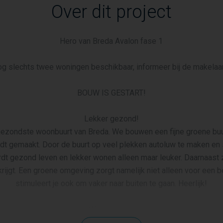
Over dit project
Hero van Breda Avalon fase 1
g slechts twee woningen beschikbaar, informeer bij de makelaa
BOUW IS GESTART!
Lekker gezond!
gezondste woonbuurt van Breda. We bouwen een fijne groene buu
dt gemaakt. Door de buurt op veel plekken autoluw te maken en s
dt gezond leven en lekker wonen alleen maar leuker. Daarnaast 
krijgt. Een groene omgeving zorgt namelijk niet alleen voor een be
stimuleert je ook om vaker naar buiten te gaan. Heerlijk!
Woningtypen
voor ruim 400 woningen met een eigentijdse en deels industriële 