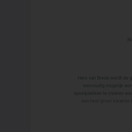
No
Hero van Breda wordt de 
eenvoudig mogelijk wor
speelplekken te creëren wor
een heel groen karakter 
In Hero van Breda is ruimte 