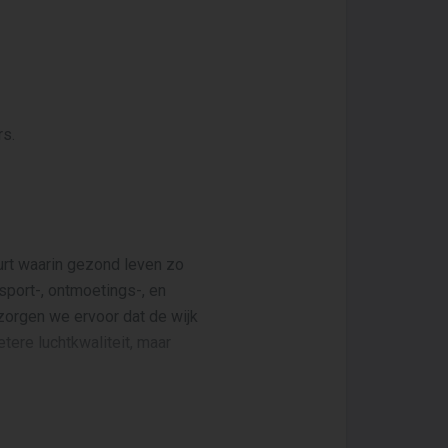
rs.
rt waarin gezond leven zo
port-, ontmoetings-, en
zorgen we ervoor dat de wijk
tere luchtkwaliteit, maar
architectuur. Het gaat om een