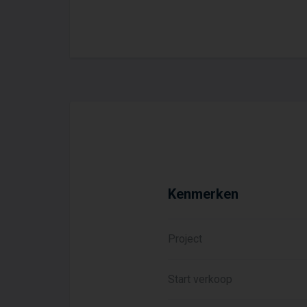
mix van verschillende grot
ligging zijn voorzieninge
De bouw is gestart in janu
woning in de gezondste en g
duurzaamheid, comfort en 
knipoog naar de voormalige
Kenmerken
Project
Start verkoop