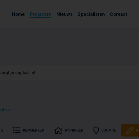
Home
Projecten
Nieuws
Specialisten
Contact
hrijf je digitaal in!
otheek
'S
KENMERKEN
WONINGEN
LOCATIE
I