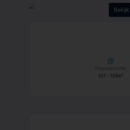
Bekijk 
Woonoppervlak
2
107 - 135m