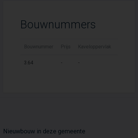
Bouwnummers
Bouwnummer
Prijs
Kaveloppervlak
Woonopp
2
3.64
-
-
83 m
Nieuwbouw in deze gemeente