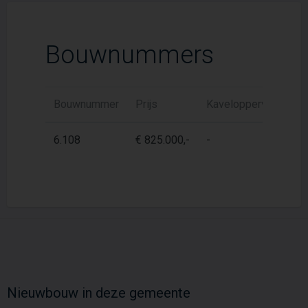
Bouwnummers
Bouwnummer
Prijs
Kaveloppervlak
W
6.108
€ 825.000,-
-
1
Nieuwbouw in deze gemeente