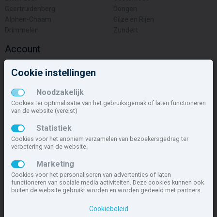
Geertruidenberg
Dongen
Alphen-Chaam
Gilze en Rijen
Drimmelen
Zundert
Account
Inloggen
Cookie instellingen
Inschrijven
Wachtwoord vergeten
Noodzakelijk
Overige
Cookies ter optimalisatie van het gebruiksgemak of laten functioneren
van de website (vereist)
Nieuwbouwnieuws
Statistiek
Contact
Cookies voor het anoniem verzamelen van bezoekersgedrag ter
Zakelijk
verbetering van de website.
Deze site maakt deel uit van
www.nieuwbouw-nederland.nl
, met
Marketing
meer dan 85.466 nieuwbouwwoningen in 1.621 projecten de meest
Cookies voor het personaliseren van advertenties of laten
complete nieuwbouwsite van Nederland.
functioneren van sociale media activiteiten. Deze cookies kunnen ook
buiten de website gebruikt worden en worden gedeeld met partners.
Copyright © 2007- 2026 Xitres NieuwbouwOffice B.V.
Disclaimer
|
Cookiebeleid
Privacyverklaring & Cookiebeleid
|
Cookies instellen