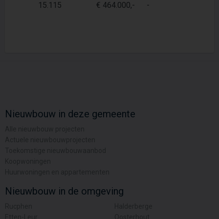
15.115
€ 464.000,-
-
7
Nieuwbouw in deze gemeente
Alle nieuwbouw projecten
Actuele nieuwbouwprojecten
Toekomstige nieuwbouwaanbod
Koopwoningen
Huurwoningen en appartementen
Nieuwbouw in de omgeving
Rucphen
Halderberge
Etten-Leur
Oosterhout