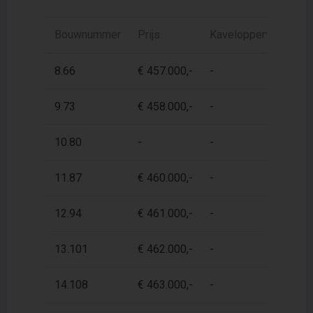
Bouwnummer
Prijs
Kaveloppervlak
W
8.66
€ 457.000,-
-
7
9.73
€ 458.000,-
-
7
10.80
-
-
7
11.87
€ 460.000,-
-
7
12.94
€ 461.000,-
-
7
13.101
€ 462.000,-
-
7
14.108
€ 463.000,-
-
7