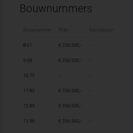
Bouwnummers
Bouwnummer
Prijs
Kaveloppervlak
W
8.61
€ 356.500,-
-
6
9.68
€ 356.500,-
-
6
10.75
-
-
6
11.82
€ 356.500,-
-
6
12.89
€ 356.500,-
-
6
13.96
€ 356.500,-
-
6