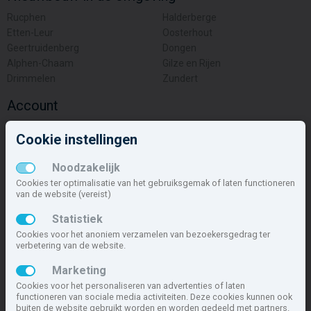
Rucphen
Halderberge
Etten-Leur
Oosterhout
Geertruidenberg
Dongen
Alphen-Chaam
Gilze en Rijen
Drimmelen
Zundert
Account
Inloggen
Cookie instellingen
Inschrijven
Wachtwoord vergeten
Noodzakelijk
Overige
Cookies ter optimalisatie van het gebruiksgemak of laten functioneren
van de website (vereist)
Nieuwbouwnieuws
Statistiek
Contact
Cookies voor het anoniem verzamelen van bezoekersgedrag ter
Zakelijk
verbetering van de website.
Deze site maakt deel uit van
www.nieuwbouw-nederland.nl
, met
Marketing
meer dan 85.466 nieuwbouwwoningen in 1.621 projecten de meest
Cookies voor het personaliseren van advertenties of laten
complete nieuwbouwsite van Nederland.
functioneren van sociale media activiteiten. Deze cookies kunnen ook
buiten de website gebruikt worden en worden gedeeld met partners.