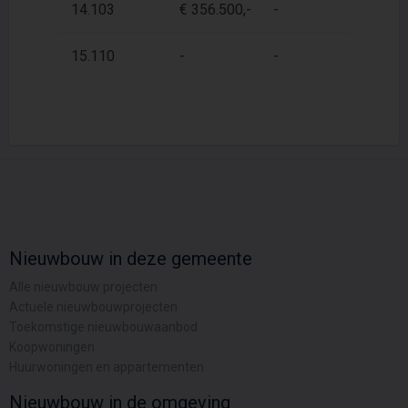
14.103
€ 356.500,-
-
6
15.110
-
-
6
Nieuwbouw in deze gemeente
Alle nieuwbouw projecten
Actuele nieuwbouwprojecten
Toekomstige nieuwbouwaanbod
Koopwoningen
Huurwoningen en appartementen
Nieuwbouw in de omgeving