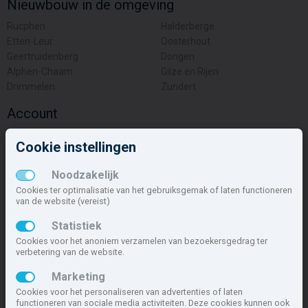
Nieuwbouw in de omgeving
Rucphen
Halderberge
Etten-Leur
Oosterhout
Geertruidenberg
Dongen
Alphen-Chaam
Gilze en Rijen
Drimmelen
Zundert
Account
Inloggen
Cookie instellingen
Inschrijven
Wachtwoord vergeten
Noodzakelijk
Overige
Cookies ter optimalisatie van het gebruiksgemak of laten functioneren
van de website (vereist)
Nieuwbouwnieuws
Statistiek
Contact
Cookies voor het anoniem verzamelen van bezoekersgedrag ter
Zakelijk
verbetering van de website.
Deze site maakt deel uit van
www.nieuwbouw-nederland.nl
, met
Marketing
meer dan 85.466 nieuwbouwwoningen in 1.621 projecten de meest
Cookies voor het personaliseren van advertenties of laten
complete nieuwbouwsite van Nederland.
functioneren van sociale media activiteiten. Deze cookies kunnen ook